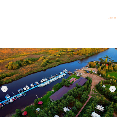
Биново