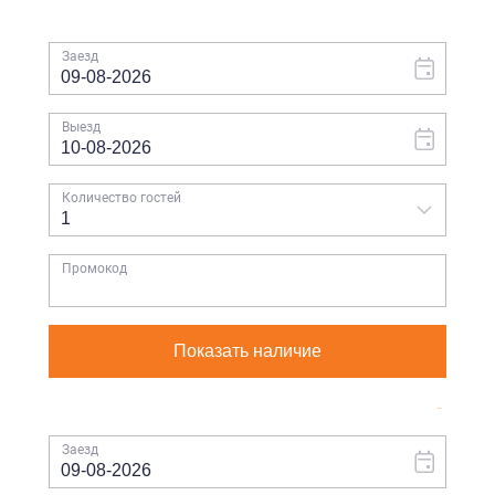
Биново